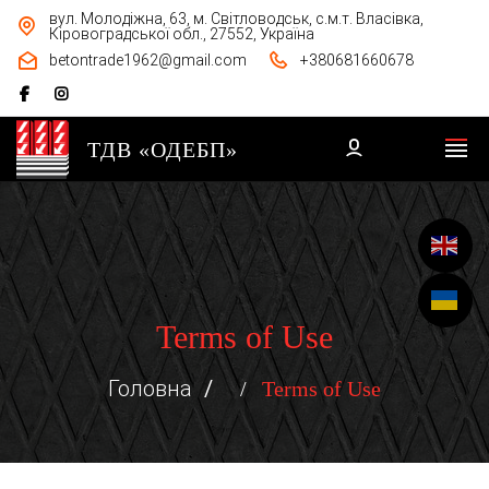
вул. Молодіжна, 63, м. Світловодськ, с.м.т. Власівка,
Кіровоградської обл., 27552, Україна
betontrade1962@gmail.com
+380681660678
ТДВ «ОДЕБП»
Terms of Use
Головна
Terms of Use