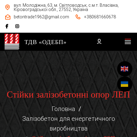
вул. Молодіжна, 63, м. Світловодськ, с.м.т. Власівка,
Кіровоградської обл., 27552, Україна
betontrade1962@gmail.com
+380681660678
ТДВ «ОДЕБП»
Стійки залізобетонні опор ЛЕП
Головна
Залізобетон для енергетичного
виробництва