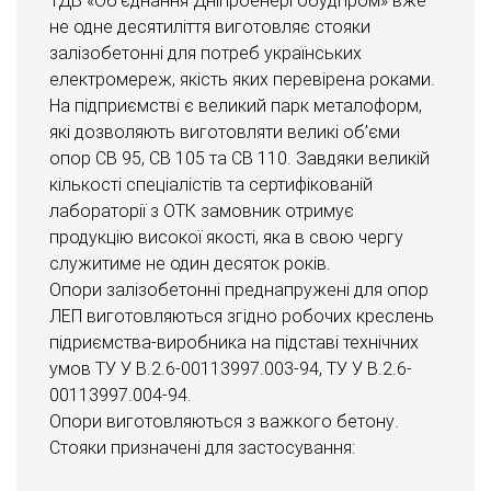
ТДВ «Об’єднання Дніпроенергобудпром» вже
не одне десятиліття виготовляє стояки
залізобетонні для потреб українських
електромереж, якість яких перевірена роками.
На підприємстві є великий парк металоформ,
які дозволяють виготовляти великі об’єми
опор СВ 95, СВ 105 та СВ 110. Завдяки великій
кількості спеціалістів та сертифікованій
лабораторії з ОТК замовник отримує
продукцію високої якості, яка в свою чергу
служитиме не один десяток років.
Опори залізобетонні преднапружені для опор
ЛЕП виготовляються згідно робочих креслень
підриємства-виробника на підставі технічних
умов ТУ У В.2.6-00113997.003-94, ТУ У В.2.6-
00113997.004-94.
Опори виготовляються з важкого бетону.
Стояки призначені для застосування: