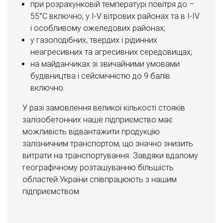
при розрахунковій температурі повітря до –
55°С включно, у I-V вітрових районах та в I-IV
і особливому ожеледових районах;
у газоподібних, твердих і рідинних
неагресивних та агресивних середовищах;
на майданчиках зі звичайними умовами
будівництва і сейсмічністю до 9 балів
включно.
У разі замовлення великої кількості стояків
залізобетонних наше підприємство має
можливість відвантажити продукцію
залізничним транспортом, що значно знизить
витрати на транспортування. Завдяки вдалому
географічному розташуванню більшість
областей України співпрацюють з нашим
підприємством.