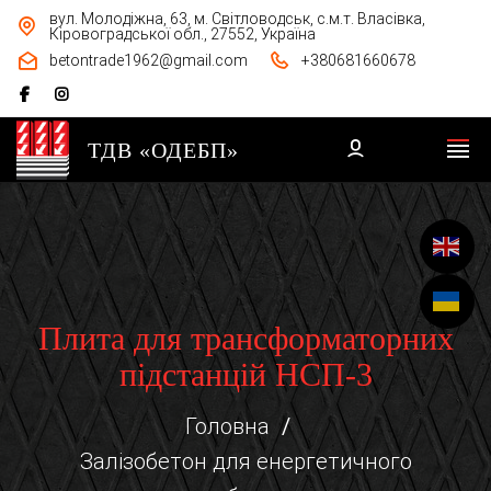
вул. Молодіжна, 63, м. Світловодськ, с.м.т. Власівка,
Кіровоградської обл., 27552, Україна
betontrade1962@gmail.com
+380681660678
ТДВ «ОДЕБП»
Плита для трансформаторних
підстанцій НСП-3
Головна
Залізобетон для енергетичного