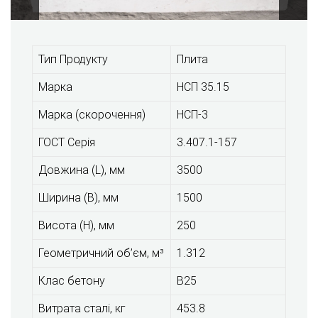
Тип Продукту
Плита
Марка
НCП 35.15
Марка (скорочення)
НCП-3
ГОСТ Серія
3.407.1-157
Довжина (L), мм
3500
Ширина (В), мм
1500
Висота (Н), мм
250
Геометричний об’єм, м³
1.312
Клас бетону
B25
Витрата сталі, кг
453.8