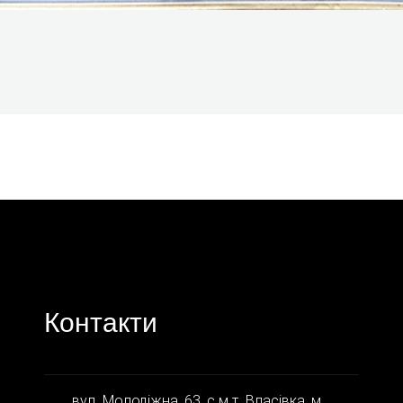
Контакти
вул. Молодіжна, 63, с.м.т. Власівка, м.