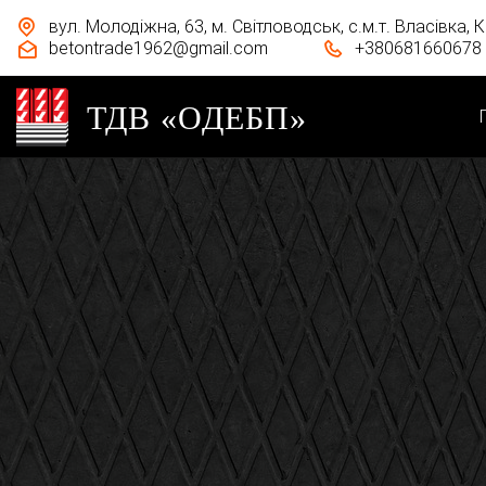
вул. Молодіжна, 63, м. Світловодськ, с.м.т. Власівка, 
betontrade1962@gmail.com
+380681660678
ТДВ «ОДЕБП»